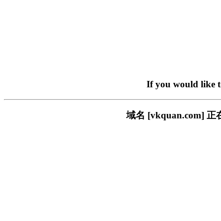
If you would like 
域名 [vkquan.c