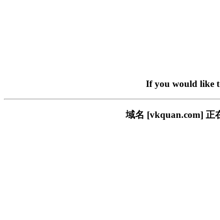
If you would like 
域名 [vkquan.c